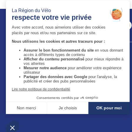
Auvergne-Rhône-Alpes Tourisme
11 bis quai Perrache - 69002 Lyon
59 boulevard Léon Jouhaux - 63050 Clermont-Ferrand
Cedex 2