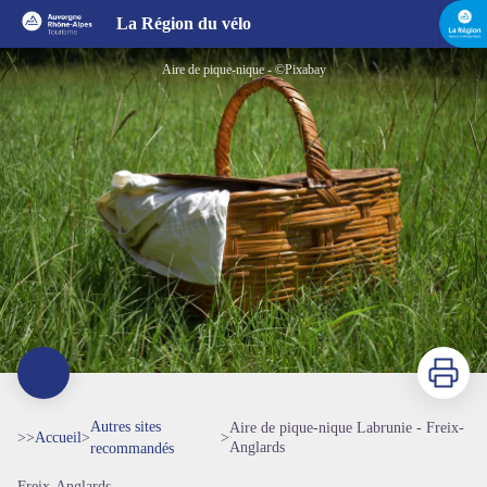
Aire de pique-nique Labrunie - Freix-Anglards
La Région du vélo
Aire de pique-nique - ©Pixabay
Imprimer
Autres sites
Aire de pique-nique Labrunie - Freix-
>>
Accueil
>
>
Anglards
recommandés
Freix-Anglards