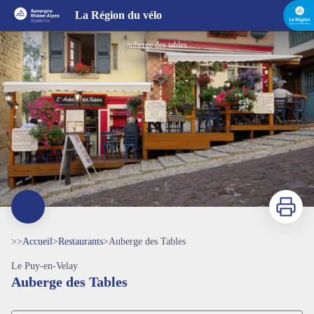
Auberge des Tables
La Région du vélo
auberge des tables
Imprimer
>>
Accueil
>
Restaurants
>
Auberge des Tables
Le Puy-en-Velay
Auberge des Tables
Voir l'image en plein écran