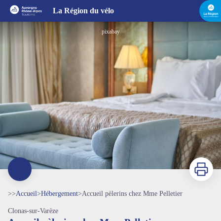
Accueil pèlerins chez Mme Pelletier
La Région du vélo
pixabay
Imprimer
>>
Accueil
>
Hébergement
>
Accueil pèlerins chez Mme Pelletier
Clonas-sur-Varèze