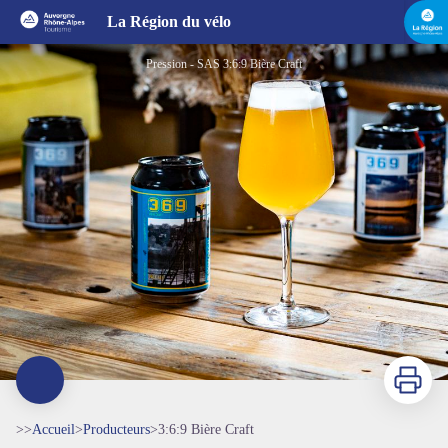
3:6:9 Bière Craft
La Région du vélo
Pression - SAS 3:6:9 Bière Craft
Imprimer
>>
Accueil
>
Producteurs
>
3:6:9 Bière Craft