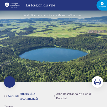
Aire Respirando du Lac du Bouchet
La Région du vélo
Lac du Bouchet - Luc Olivier / Maison du Tourisme de la Haute-Loire
Imprimer
Autres sites
Aire Respirando du Lac du
>>
Accueil
>
>
Bouchet
recommandés
Cayres