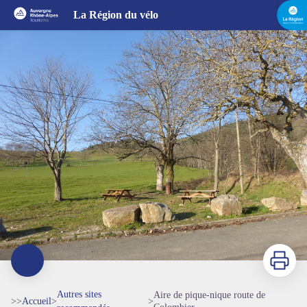
Aire de pique-nique route de Colombier
La Région du vélo
Imprimer
Autres sites
Aire de pique-nique route de
>>
Accueil
>
>