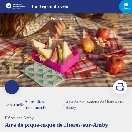
Aire de pique-nique de Hières-sur-Amby
La Région du vélo
Pique-nique - Freepik
Imprimer
Autres sites
Aire de pique-nique de Hières-sur-
>>
Accueil
>
>
Amby
recommandés
Hières-sur-Amby
Aire de pique-nique de Hières-sur-Amby
Voir l'image en plein écran