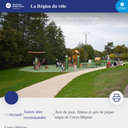
Aire de jeux, fitness et aire de pique-nique de Creys-Mépieu
La Région du vélo
Aire de jeux de Faverges - Mairie de Creys Mepieu
Imprimer
Autres sites
Aire de jeux, fitness et aire de pique-
>>
Accueil
>
>
nique de Creys-Mépieu
recommandés
Creys-Mépieu