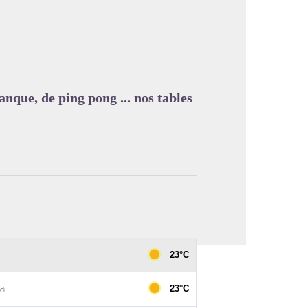
image en plein écran
nque, de ping pong ... nos tables
!