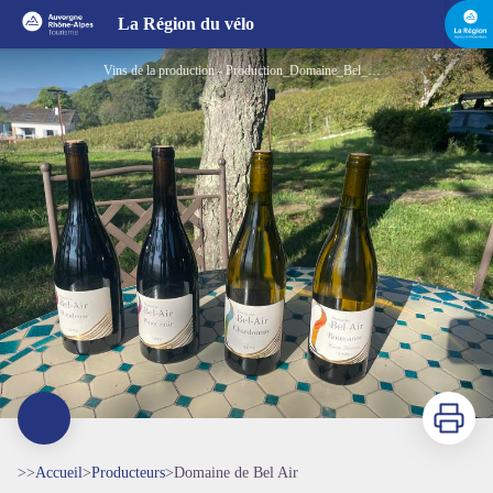
Domaine de Bel Air
La Région du vélo
Vins de la production - Production_Domaine_Bel_Air_©N.Gay_Aintourisme
Imprimer
>>
Accueil
>
Producteurs
>
Domaine de Bel Air