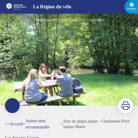
Aire de pique-nique - Chartreuse-Port-Sainte-Marie
La Région du vélo
Pique-nique en bord de Sioule - OT Combrailles
Imprimer
Autres sites
Aire de pique-nique - Chartreuse-Port-
>>
Accueil
>
>
Sainte-Marie
recommandés
Les Ancizes-Comps