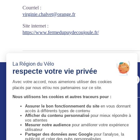
Courriel
:
virginie.chalvet@orange.fr
Site internet
:
https://www.fermedupuydecoujoule.fr/
Auvergne-Rhône-Alpes Tourisme
11 bis quai Perrache - 69002 Lyon
59 boulevard Léon Jouhaux - 63050 Clermont-Ferrand