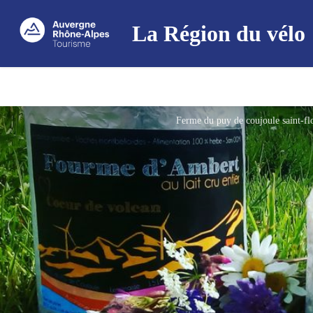
La Région du vélo
Ferme du puy de coujoule saint-fl