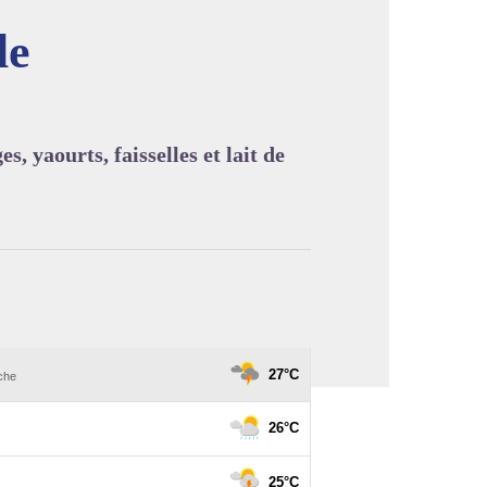
le
image en plein écran
 yaourts, faisselles et lait de