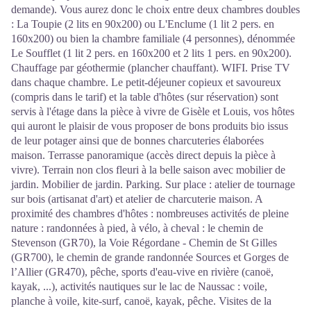
demande). Vous aurez donc le choix entre deux chambres doubles
: La Toupie (2 lits en 90x200) ou L'Enclume (1 lit 2 pers. en
160x200) ou bien la chambre familiale (4 personnes), dénommée
Le Soufflet (1 lit 2 pers. en 160x200 et 2 lits 1 pers. en 90x200).
Chauffage par géothermie (plancher chauffant). WIFI. Prise TV
dans chaque chambre. Le petit-déjeuner copieux et savoureux
(compris dans le tarif) et la table d'hôtes (sur réservation) sont
servis à l'étage dans la pièce à vivre de Gisèle et Louis, vos hôtes
qui auront le plaisir de vous proposer de bons produits bio issus
de leur potager ainsi que de bonnes charcuteries élaborées
maison. Terrasse panoramique (accès direct depuis la pièce à
vivre). Terrain non clos fleuri à la belle saison avec mobilier de
jardin. Mobilier de jardin. Parking. Sur place : atelier de tournage
sur bois (artisanat d'art) et atelier de charcuterie maison. A
proximité des chambres d'hôtes : nombreuses activités de pleine
nature : randonnées à pied, à vélo, à cheval : le chemin de
Stevenson (GR70), la Voie Régordane - Chemin de St Gilles
(GR700), le chemin de grande randonnée Sources et Gorges de
l’Allier (GR470), pêche, sports d'eau-vive en rivière (canoë,
kayak, ...), activités nautiques sur le lac de Naussac : voile,
planche à voile, kite-surf, canoë, kayak, pêche. Visites de la