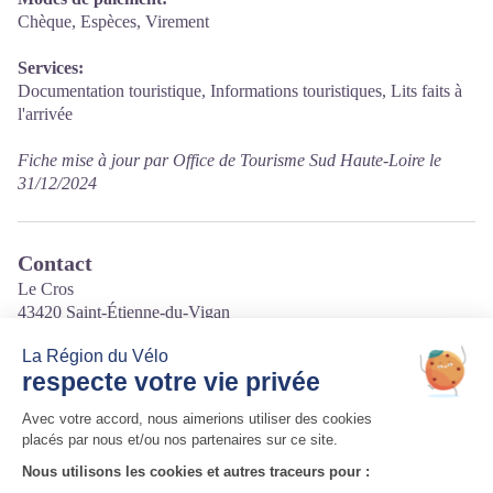
Chèque, Espèces, Virement
Services:
Documentation touristique, Informations touristiques, Lits faits à
l'arrivée
Fiche mise à jour par Office de Tourisme Sud Haute-Loire le
31/12/2024
Contact
Le Cros
43420 Saint-Étienne-du-Vigan
Tél. 06 25 42 75 48 / 04 43 07 43 27
Courriel
:
le.charron@sfr.fr
Site internet
:
http://le-charron.e-monsite.com/