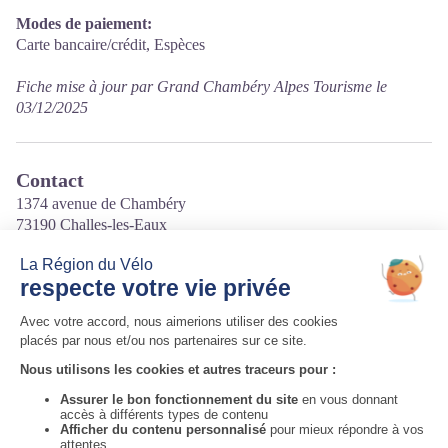
Modes de paiement:
Carte bancaire/crédit, Espèces
Fiche mise à jour par Grand Chambéry Alpes Tourisme le
03/12/2025
Contact
1374 avenue de Chambéry
73190 Challes-les-Eaux
Tél. 04 79 28 13 77
Courriel
:
au.biju@hotmail.fr
Site internet
:
https://au-bistro-de-julie.eatbu.com/?lang=fr