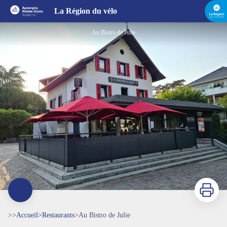
Au Bistro de Julie
La Région du vélo
Au Bistro de Julie
Imprimer
>>
Accueil
>
Restaurants
>
Au Bistro de Julie