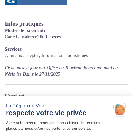
Infos pratiques
Modes de paiement:
Carte bancaire/crédit, Espèces
Services:
Animaux acceptés, Informations touristiques
Fiche mise à jour par Office de Tourisme Intercommunal de
Néris-les-Bains le 27/11/2025
Contact
6 place Jean Jaurès
03390 Montmarault
Tél. 04 70 07 61 28
Courriel
:
bar.central@orange.fr