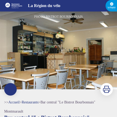
Bar central "Le Bistrot Bourbonnais"
La Région du vélo
PHOTO BISTROT BOURBONNAIS
Imprimer
>>
Accueil
>
Restaurants
>
Bar central "Le Bistrot Bourbonnais"
Montmarault