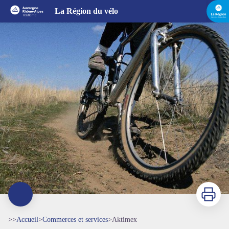
Aktimex
La Région du vélo
Imprimer
>>
Accueil
>
Commerces et services
>
Aktimex