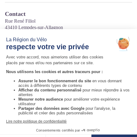
Contact
Rue René Filiol
43410 Lempdes-sur-Allagnon
Tél. 04 71 76 53 69
Courriel
:
centre.auvergne.camping@orange.fr
Site internet
:
http://www.campingenauvergne.com
Auvergne-Rhône-Alpes Tourisme
Informations complémentaires
Voir la carte