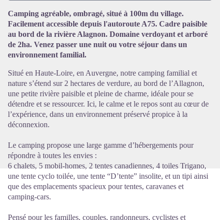
Camping agréable, ombragé, situé à 100m du village.
Facilement accessible depuis l'autoroute A75. Cadre paisible
Voir l'image en plein écran
au bord de la rivière Alagnon. Domaine verdoyant et arboré
de 2ha. Venez passer une nuit ou votre séjour dans un
environnement familial.
Situé en Haute-Loire, en Auvergne, notre camping familial et
nature s’étend sur 2 hectares de verdure, au bord de l’Allagnon,
une petite rivière paisible et pleine de charme, idéale pour se
détendre et se ressourcer. Ici, le calme et le repos sont au cœur de
l’expérience, dans un environnement préservé propice à la
déconnexion.
Le camping propose une large gamme d’hébergements pour
répondre à toutes les envies :
6 chalets, 5 mobil-homes, 2 tentes canadiennes, 4 toiles Trigano,
une tente cyclo toilée, une tente “D’tente” insolite, et un tipi ainsi
que des emplacements spacieux pour tentes, caravanes et
camping-cars.
Pensé pour les familles, couples, randonneurs, cyclistes et