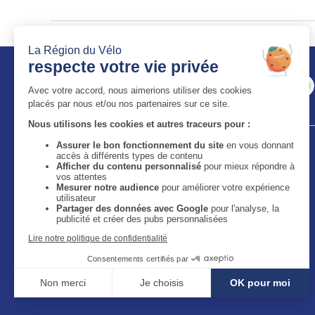
Auvergne-Rhône-Alpes Tourisme
11 bis quai Perrache - 69002 Lyon
59 boulevard Léon Jouhaux - 63050 Clermont-Ferrand
Cedex 2