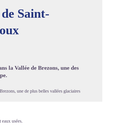
de Saint-
roux
image en plein écran
s la Vallée de Brezons, une des
pe.
rezons, une de plus belles vallées glaciaires
t eaux usées.