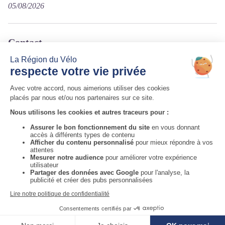
05/08/2026
Contact
Lac du Bouchet
43510 Le Bouchet-Saint-Nicolas
Tél. 04 71 00 82 65 / 04 71 57 32 22
Courriel
:
mairie.lebouchetstnicolas@orange.fr
Auvergne-Rhône-Alpes Tourisme
Informations complémentaires
Voir la carte