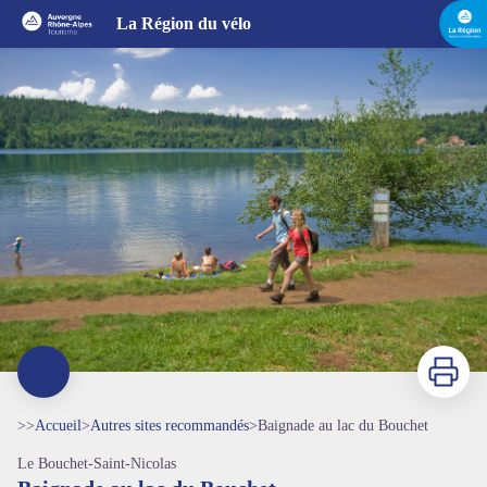
Baignade au lac du Bouchet
La Région du vélo
Imprimer
>>
Accueil
>
Autres sites recommandés
>
Baignade au lac du Bouchet
Le Bouchet-Saint-Nicolas