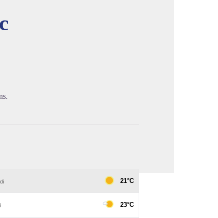
c
image en plein écran
ns.