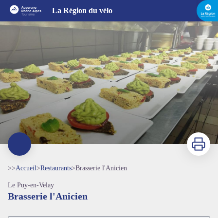
Brasserie l'Anicien
La Région du vélo
Imprimer
>>
Accueil
>
Restaurants
>
Brasserie l'Anicien
Le Puy-en-Velay
Brasserie l'Anicien
Voir l'image en plein écran