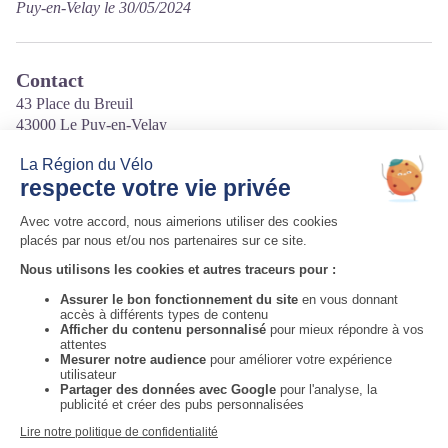
Puy-en-Velay le 30/05/2024
Contact
43 Place du Breuil
43000 Le Puy-en-Velay
Tél. 04 71 09 05 72
Courriel
:
bertrand.breyton@gmail.com
Site internet
:
https://www.lanicien.fr/
Auvergne-Rhône-Alpes Tourisme