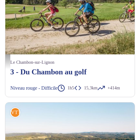
À deux pas du parcours de golf - Luc Olivier
Le Chambon-sur-Lignon
3 - Du Chambon au golf
Niveau rouge - Difficile
1h5
15,3km
+414m
VTT