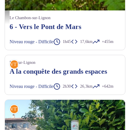
Explorer les sentiers boisés - Luc Olivier
Le Chambon-sur-Lignon
6 - Vers le Pont de Mars
Niveau rouge - Difficile
1h45
17,6km
+455m
Fay-sur-Lignon
VTT
A la conquête des grands espaces
Niveau rouge - Difficile
2h30
26,3km
+642m
VTT