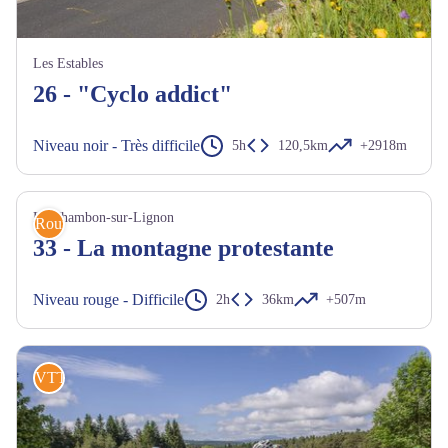
Les Estables
26 - "Cyclo addict"
Niveau noir - Très difficile
5h
120,5km
+2918m
Le Chambon-sur-Lignon
Route
33 - La montagne protestante
Niveau rouge - Difficile
2h
36km
+507m
VTT