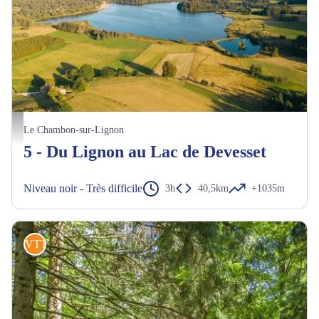
Autour du Lac de Devesset - Naturofilm
Le Chambon-sur-Lignon
5 - Du Lignon au Lac de Devesset
Niveau noir - Très difficile
3h
40,5km
+1035m
VTT