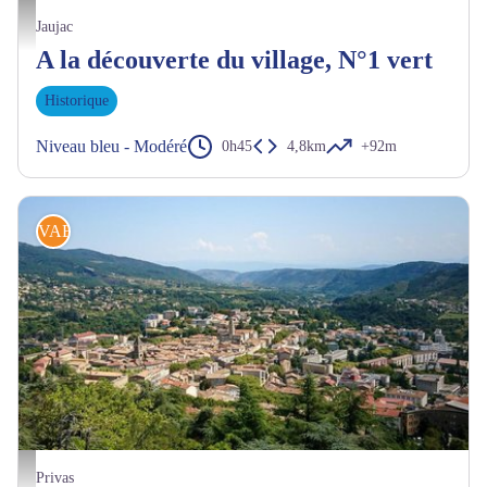
Chemin arrivant à la maison du Parc - M.Barkats_ASV
Jaujac
A la découverte du village, N°1 vert
Historique
Niveau bleu - Modéré
0h45
4,8km
+92m
VAE
Vue de Privas - ©AL-ADT07
Privas